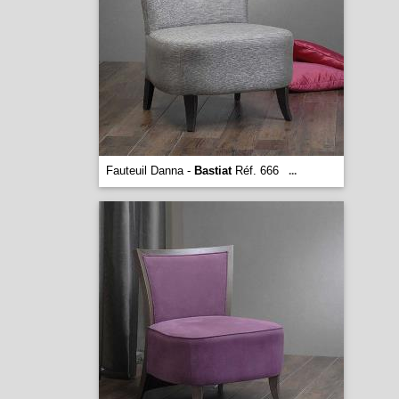
Fauteuil Danna -
Bastiat
Réf. 666
...